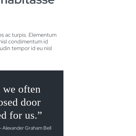
mes ac turpis. Elementum
 nisl condimentum id
tudin tempor id eu nisl
 we often
losed door
d for us.”
Alexander Graham Bell