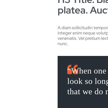
platea. Auc
A diam sollicitudin tempor
integer enim neque volutpa
venenatis. Vel pretium lect
nunc.
“When one d
look so lon
that we do 