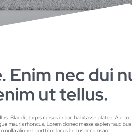
e. Enim nec dui 
enim ut tellus.
llus. Blandit turpis cursus in hac habitasse platea. Aucto
gue mauris rhoncus. Lorem donec massa sapien faucibus e
 nulla aliquet porttitor lacus luctus accumsan.