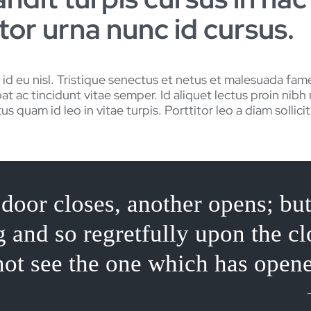
tor urna nunc id cursus.
 id eu nisl. Tristique senectus et netus et malesuada fa
t ac tincidunt vitae semper. Id aliquet lectus proin nibh
us quam id leo in vitae turpis. Porttitor leo a diam sollici
oor closes, another opens; but
g and so regretfully upon the c
not see the one which has opene