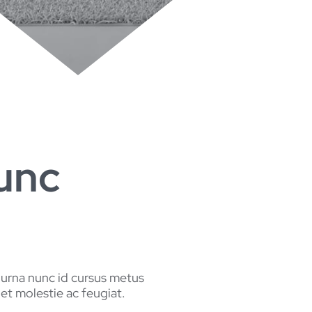
nunc
r urna nunc id cursus metus
t molestie ac feugiat.