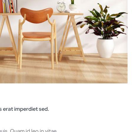
as erat imperdiet sed.
uis. Quam id leo in vitae