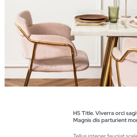
H5 Title. Viverra orci sag
Magnis dis parturient mon
Tellus integer feugiat scel