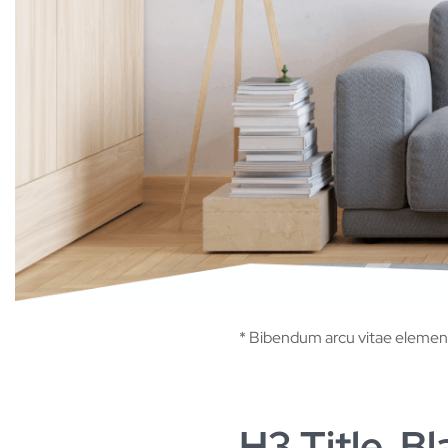
* Bibendum arcu vitae element
H3 Title. B