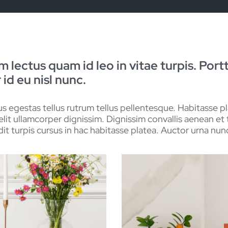
um lectus quam id leo in vitae turpis. Port
 id eu nisl nunc.
llus egestas tellus rutrum tellus pellentesque. Habitasse 
lit ullamcorper dignissim. Dignissim convallis aenean et t
ndit turpis cursus in hac habitasse platea. Auctor urna nu