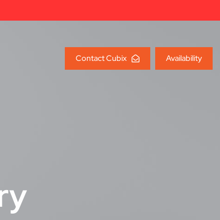
Contact Cubix
Availability
ry