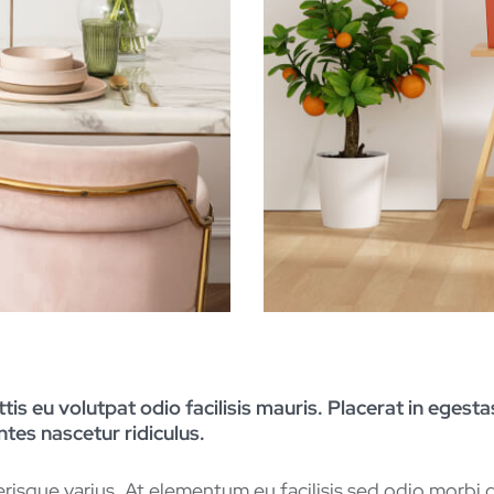
ittis eu volutpat odio facilisis mauris. Placerat in egest
tes nascetur ridiculus.
erisque varius. At elementum eu facilisis sed odio morbi q