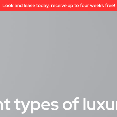
Look and lease today, receive up to four weeks free!
t types of luxu